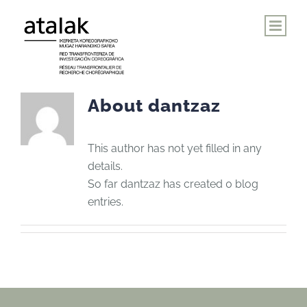
Skip
to
content
About
dantzaz
This author has not yet filled in any
details.
So far dantzaz has created 0 blog
entries.