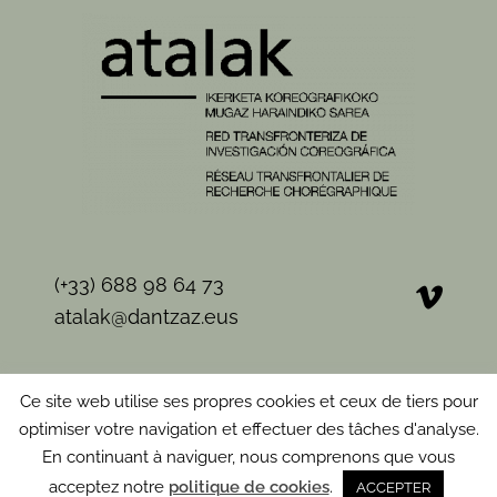
(+33) 688 98 64 73
atalak@dantzaz.eus
Ce site web utilise ses propres cookies et ceux de tiers pour
optimiser votre navigation et effectuer des tâches d'analyse.
2026 © ATALAK | Photos: © J. Pol © J. Usoz © B. Razkin
En continuant à naviguer, nous comprenons que vous
© E. Leitschuh © E.Guerrero | Vidéos: Txikota |
Mentions légales
|
Politique de cookies
acceptez notre
politique de cookies
.
ACCEPTER