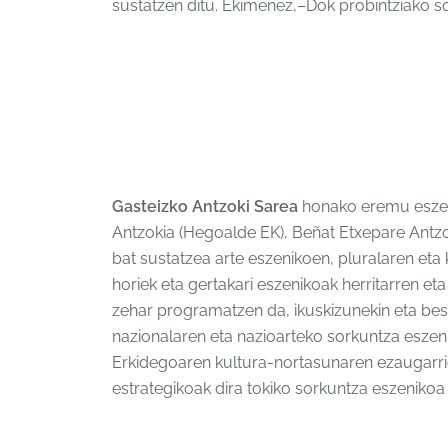
sustatzen ditu. Ekimenez,–Dok probintziako so
Gasteizko Antzoki Sarea
honako eremu eszeni
Antzokia (Hegoalde EK), Beñat Etxepare Antzok
bat sustatzea arte eszenikoen, pluralaren eta
horiek eta gertakari eszenikoak herritarren e
zehar programatzen da, ikuskizunekin eta best
nazionalaren eta nazioarteko sorkuntza eszenik
Erkidegoaren kultura-nortasunaren ezaugarrie
estrategikoak dira tokiko sorkuntza eszenikoa