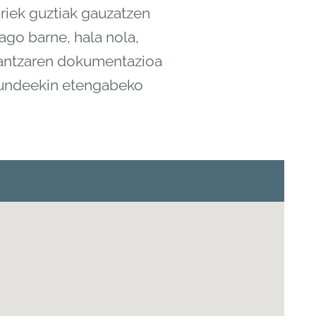
oriek guztiak gauzatzen
iago barne, hala nola,
, dantzaren dokumentazioa
kundeekin etengabeko