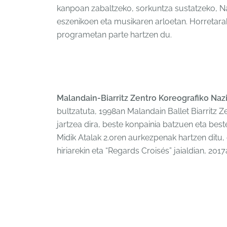
kanpoan zabaltzeko, sorkuntza sustatzeko, Naf
eszenikoen eta musikaren arloetan. Horretar
programetan parte hartzen du.
Malandain-Biarritz Zentro Koreografiko Naz
bultzatuta, 1998an Malandain Ballet Biarritz Z
jartzea dira, beste konpainia batzuen eta best
Midik Atalak 2.0ren aurkezpenak hartzen ditu, 
hiriarekin eta “Regards Croisés” jaialdian, 201