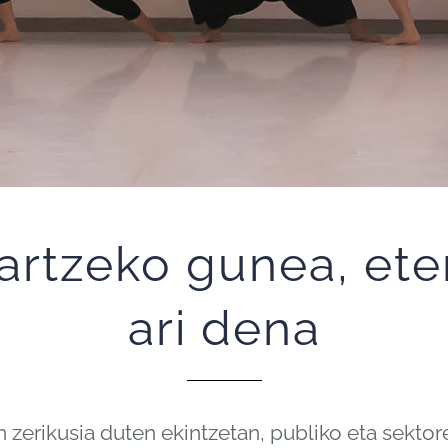
kartzeko gunea, et
ari dena
n zerikusia duten ekintzetan, publiko eta sektore