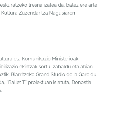
skuratzeko tresna izatea da, batez ere arte
 Kultura Zuzendaritza Nagusiaren
a Kultura eta Komunikazio Ministerioak
bilizazio ekintzak sortu, zabaldu eta abian
oztik, Biarritzeko Grand Studio de la Gare du
, “Ballet T” proiektuan islatuta, Donostia
.