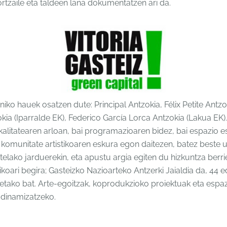
rtzaile eta taldeen lana dokumentatzen ari da.
ko hauek osatzen dute: Principal Antzokia, Félix Petite Antz
ia (Iparralde EK), Federico García Lorca Antzokia (Lakua EK)
 kalitatearen arloan, bai programazioaren bidez, bai espazio e
ta komunitate artistikoaren eskura egon daitezen, batez beste 
elako jarduerekin, eta apustu argia egiten du hizkuntza berri
oari begira; Gasteizko Nazioarteko Antzerki Jaialdia da, 44 e
tako bat. Arte-egoitzak, koprodukzioko proiektuak eta espaz
 dinamizatzeko.