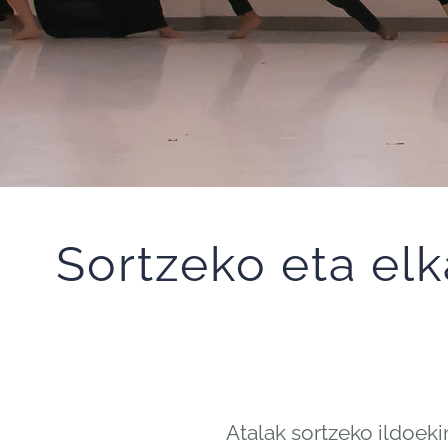
Sortzeko eta el
Atalak sortzeko ildoeki