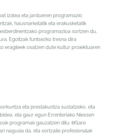
 bat izatea eta jardueren programazio
untzak, hausnarketatik eta erakusketatik
ko desberdinentzako programazioa sortzen du,
ura. Egoitzak funtsezko tresna dira
o eragileek osatzen dute kultur proiektuaren
orkuntza eta prestakuntza sustatzeko, eta
ilbidea, eta gaur egun Errenteriako Niessen
utakoak programak gauzatzen ditu. ΘSare
ri nagusia da, eta sortzaile profesionalak