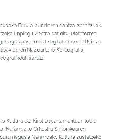
uzkoako Foru Aldundiaren dantza-zerbitzuak,
tzako Enplegu Zentro bat ditu. Plataforma
ehiagok pasatu dute egitura horretatik ia 20
balioak beren Nazioarteko Koreografia
eografikoak sortuz.
o Kultura eta Kirol Departamentuari lotua.
ta, Nafarroako Orkestra Sinfonikoaren
elburu nagusia Nafarroako kultura sustatzeko,