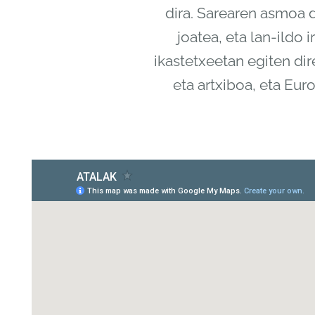
dira. Sarearen asmoa d
joatea, eta lan-ildo 
ikastetxeetan egiten dir
eta artxiboa, eta E