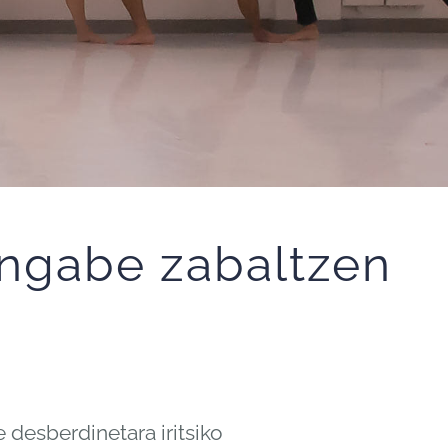
engabe zabaltzen
 desberdinetara iritsiko