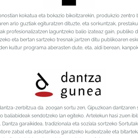
onostian kokatua eta bokazio bikoitzarekin, produkzio zentro
aren arlo guztiak egituratzen dituzte, eta sorkuntzak, prestak
ileak profesionalizatzen laguntzeko balio izateaz gain, publi
tzeko eta bertan sartzeko tresnak jartzen ditu publikoaren esk
den kultur programa aberasten dute, eta, aldi berean, kanpok
ntza-zerbitzua da. 2009an sortu zen, Gipuzkoan dantzaren s
ko baliabideak sendotzeko lan egiteko. Artelekun hasi zuen ib
tu. Dantza garaikidea, tradizionala eta soziala sortzeko Sort
ore zabal eta askotarikoa garatzeko kudeatzaile eta bitarteka