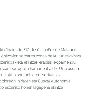
okia (Ibaiondo EK), Jesús Ibáñez de Matauco
. Antzokien sarearen xedea da kultur eskaintza
szenikoak eta ekintzak erabiliz, ekipamendu
urtean berrogeita hamar bat aldiz. Urte osoan
en, tokiko sorkuntzaren, sorkuntza
diziorekin, hiriaren eta Euskal Autonomia
io eszeniko horien lagapena ekintza