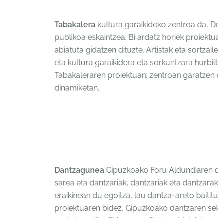
Tabakalera
kultura garaikideko zentroa da, D
publikoa eskaintzea. Bi ardatz horiek proiektu
abiatuta gidatzen dituzte. Artistak eta sortza
eta kultura garaikidera eta sorkuntzara hurbil
Tabakaleraren proiektuan: zentroan garatzen 
dinamiketan.
Dantzagunea
Gipuzkoako Foru Aldundiaren da
sarea eta dantzariak, dantzariak eta dantzara
eraikinean du egoitza, lau dantza-areto baiti
proiektuaren bidez, Gipuzkoako dantzaren sekt