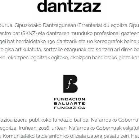
burua. Gipuzkoako Dantzagunean (Errenteria) du egoitza Gip
entro bat (SKNZ) eta dantzaren munduko profesional gazteen
i bat herrialdetako 130 dantzarik eta 60 koreografok baino g
e gisa artikulatuta, sortzaile ezagunak eta sortzen ari diren 
ro, ekoizpen-egoitzak egiteko, ekoizpen handietako pieza kor
dazioa izaera publikoko fundazio bat da, Nafarroako Gobernuk
 egoitza, Iruñean. 2016. urtean, Nafarroako Gobernuak eskatu
 Komunitateko talde sinfoniko ofiziala izatera pasatu zen. H