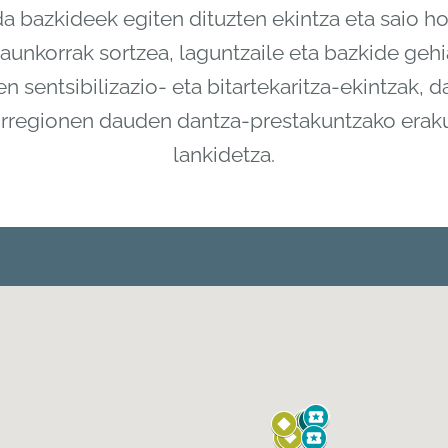
a bazkideek egiten dituzten ekintza eta saio h
iraunkorrak sortzea, laguntzaile eta bazkide geh
en sentsibilizazio- eta bitartekaritza-ekintzak
urorregionen dauden dantza-prestakuntzako era
lankidetza.