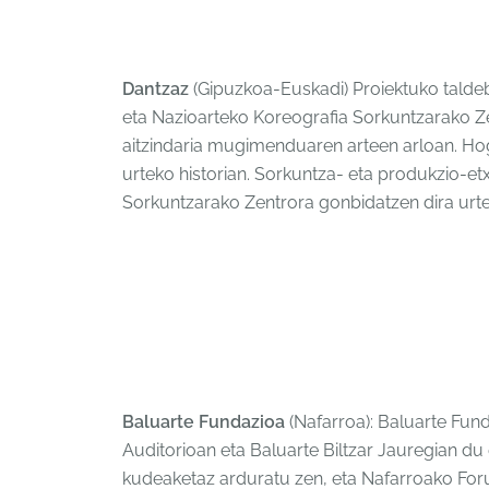
Dantzaz
(Gipuzkoa-Euskadi) Proiektuko talde
eta Nazioarteko Koreografia Sorkuntzarako Z
aitzindaria mugimenduaren arteen arloan. Hoge
urteko historian. Sorkuntza- eta produkzio-etx
Sorkuntzarako Zentrora gonbidatzen dira urte
Baluarte Fundazioa
(Nafarroa): Baluarte Fun
Auditorioan eta Baluarte Biltzar Jauregian du
kudeaketaz arduratu zen, eta Nafarroako Foru