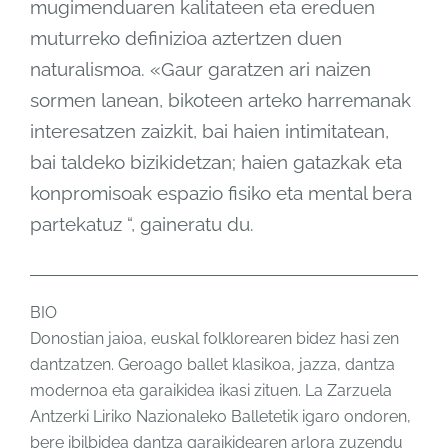
mugimenduaren kalitateen eta ereduen
muturreko definizioa aztertzen duen
naturalismoa. «Gaur garatzen ari naizen
sormen lanean, bikoteen arteko harremanak
interesatzen zaizkit, bai haien intimitatean,
bai taldeko bizikidetzan; haien gatazkak eta
konpromisoak espazio fisiko eta mental bera
partekatuz “, gaineratu du.
BIO
Donostian jaioa, euskal folklorearen bidez hasi zen
dantzatzen. Geroago ballet klasikoa, jazza, dantza
modernoa eta garaikidea ikasi zituen. La Zarzuela
Antzerki Liriko Nazionaleko Balletetik igaro ondoren,
bere ibilbidea dantza garaikidearen arlora zuzendu