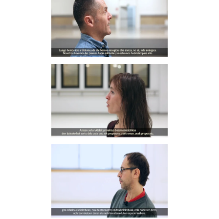
EDU
MURUAMENDIARAZ
watch video
CARMEN LARRAZ
watch video
IÑAKI AZPILLAGA
watch video