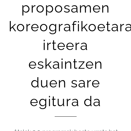
proposamen
koreografikoetar
irteera
eskaintzen
duen sare
egitura da