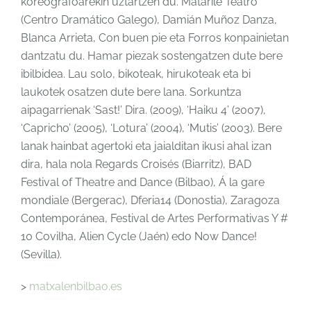
koreografoarekin uztartzen du. Matarile Teatro
(Centro Dramático Galego), Damián Muñoz Danza,
Blanca Arrieta, Con buen pie eta Forros konpainietan
dantzatu du. Hamar piezak sostengatzen dute bere
ibilbidea. Lau solo, bikoteak, hirukoteak eta bi
laukotek osatzen dute bere lana. Sorkuntza
aipagarrienak ‘Sast!’ Dira. (2009), ‘Haiku 4’ (2007),
‘Capricho’ (2005), ‘Lotura’ (2004), ‘Mutis’ (2003). Bere
lanak hainbat agertoki eta jaialditan ikusi ahal izan
dira, hala nola Regards Croisés (Biarritz), BAD
Festival of Theatre and Dance (Bilbao), Á la gare
mondiale (Bergerac), Dferia14 (Donostia), Zaragoza
Contemporánea, Festival de Artes Performativas Y #
10 Covilha, Alien Cycle (Jaén) edo Now Dance!
(Sevilla).
>
matxalenbilbao.es