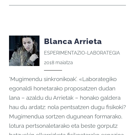
Blanca Arrieta
ESPERIMENTAZIO-LABORATEGIA
2018 maiatza
‘Mugimendu sinkronikoak’. «Laborategiko
egonaldi honetarako proposatzen dudan
lana – azaldu du Arrietak – honako galdera
hau du ardatz: nola pentsatzen dugu fisikoki?
Mugimendua sortzen dugunean formarako,
lotura pertsonaletarako eta beste gorputz