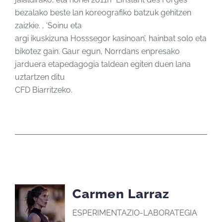
bezalako beste lan koreografiko batzuk gehitzen
zaizkie. , ‘Soinu eta
argi ikuskizuna Hosssegor kasinoan’, hainbat solo eta
bikotez gain. Gaur egun, Norrdans enpresako
jarduera etapedagogia taldean egiten duen lana
uztartzen ditu
CFD Biarritzeko.
Carmen Larraz
ESPERIMENTAZIO-LABORATEGIA