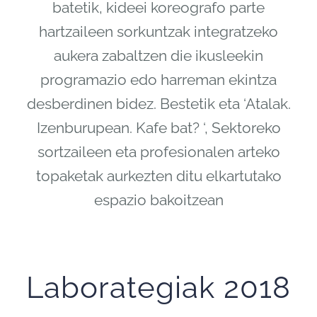
batetik, kideei koreografo parte
hartzaileen sorkuntzak integratzeko
aukera zabaltzen die ikusleekin
programazio edo harreman ekintza
desberdinen bidez. Bestetik eta ‘Atalak.
Izenburupean. Kafe bat? ‘, Sektoreko
sortzaileen eta profesionalen arteko
topaketak aurkezten ditu elkartutako
espazio bakoitzean
Laborategiak 2018