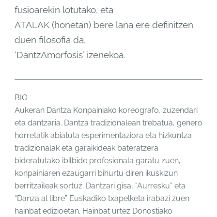
fusioarekin lotutako, eta
ATALAK (honetan) bere lana ere definitzen
duen filosofia da,
‘DantzAmorfosis’ izenekoa.
BIO
Aukeran Dantza Konpainiako koreografo, zuzendari
eta dantzaria. Dantza tradizionalean trebatua, genero
horretatik abiatuta esperimentaziora eta hizkuntza
tradizionalak eta garaikideak bateratzera
bideratutako ibilbide profesionala garatu zuen,
konpainiaren ezaugarri bihurtu diren ikuskizun
berritzaileak sortuz. Dantzari gisa, “Aurresku” eta
“Danza al libre” Euskadiko txapelketa irabazi zuen
hainbat edizioetan. Hainbat urtez Donostiako