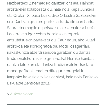
Nazioarteko Zinemaldiko dantzari ofiziala. Hainbat
artistarekin kolaboratu du, hala nola Kepa Junkera
eta Oreka TX, baita Euskadiko Orkestra Gaztearekin
ere. Dantzari gisa ere parte hartu du filmean Carlos
Saura zinemagile ospetsuak eta eszenatokia Lucía
Lacarra eta Igor Yebra bezalako interprete
entzutetsuekin partekatu du. Gaur egun, aholkulari
artistikoa eta koreografoa da. Modu osagarrian,
irakaskuntza alderdi sendoa garatzen du dantza
tradizionaleko irakasle gisa Euskal Herriko hainbat
dantza taldetan eta dantza tradizionaleko ikastaro
monografikoak ematen ditu gure mugetatik
kanpoko irakasle eta ikasleentzat, hala nola Pariseko
Eskualde Zentroan (2011).
>
Aukeran.com