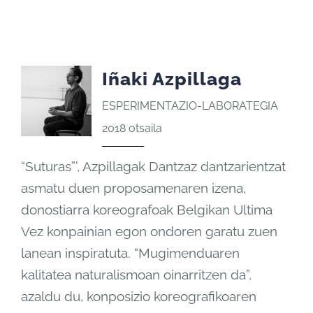
Iñaki Azpillaga
ESPERIMENTAZIO-LABORATEGIA
2018 otsaila
“Suturas”’, Azpillagak Dantzaz dantzarientzat
asmatu duen proposamenaren izena,
donostiarra koreografoak Belgikan Ultima
Vez konpainian egon ondoren garatu zuen
lanean inspiratuta. “Mugimenduaren
kalitatea naturalismoan oinarritzen da”,
azaldu du, konposizio koreografikoaren