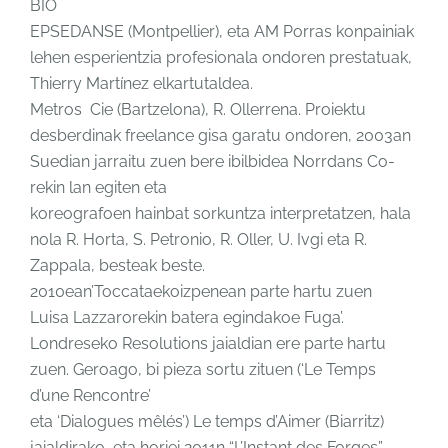
BIO
EPSEDANSE (Montpellier), eta AM Porras konpainiak
lehen esperientzia profesionala ondoren prestatuak,
Thierry Martínez elkartutaldea.
Metros Cie (Bartzelona), R. Ollerrena. Proiektu
desberdinak freelance gisa garatu ondoren, 2003an
Suedian jarraitu zuen bere ibilbidea Norrdans Co-
rekin lan egiten eta
koreografoen hainbat sorkuntza interpretatzen, hala
nola R. Horta, S. Petronio, R. Oller, U. Ivgi eta R.
Zappala, besteak beste.
2010ean’Toccataekoizpenean parte hartu zuen
Luisa Lazzarorekin batera egindakoe Fuga’.
Londreseko Resolutions jaialdian ere parte hartu
zuen. Geroago, bi pieza sortu zituen (‘Le Temps
d’une Rencontre’
eta ‘Dialogues mêlés’) Le temps d’Aimer (Biarritz)
jaialdirako, eta horiei 2011n “L’Instant des Forges”