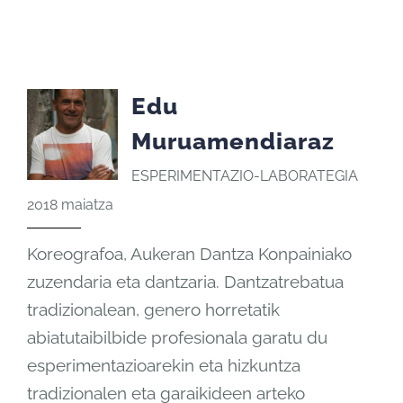
Edu
Muruamendiaraz
ESPERIMENTAZIO-LABORATEGIA
2018 maiatza
Koreografoa, Aukeran Dantza Konpainiako
zuzendaria eta dantzaria. Dantzatrebatua
tradizionalean, genero horretatik
abiatutaibilbide profesionala garatu du
esperimentazioarekin eta hizkuntza
tradizionalen eta garaikideen arteko