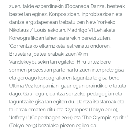
zuen, talde ezberdinekin (Bocanada Danza, besteak
beste) lan eginez. Konposizioan, inprobisazioan eta
dantza argiztapenean trebatu zen New Yorkeko
Nikolaus / Louis eskolan. Madrilgo VI Lehiaketa
Koreografikoan lehen sariarekin bereizi zuten.
‘Gorrentzako elkarrizketa’ estreinatu ondoren,
Bruselara joatea erabaki zuen Wim
Vandekeybusekin lan egiteko. Hiru urtez bere
sormen prozesuan parte hartu zuen interprete gisa
eta geroago koreografiaren laguntzaile gisa bere
Ultima Vez konpainian, gaur egun oraindik ere lotuta
dago. Gaur egun, dantza sortzeko pedagogian eta
laguntzaile gisa lan egiten du. Dantza ikastaroak eta
tailerrak ematen ditu eta ‘Cyclopes’ (Tokyo 2010),
‘Jeffrey.1’ (Copenhagen 2011) eta ‘The Olympic spirit 1’
(Tokyo 2013) bezalako piezen egilea da.