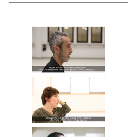
THIERRY MARTINEZ
watch video
MATXALEN BILBAO
watch video