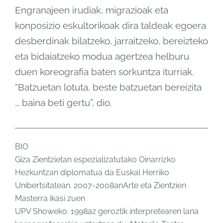
Engranajeen irudiak, migrazioak eta
konposizio eskultorikoak dira taldeak egoera
desberdinak bilatzeko, jarraitzeko, bereizteko
eta bidaiatzeko modua agertzea helburu
duen koreografia baten sorkuntza iturriak.
“Batzuetan lotuta, beste batzuetan bereizita
… baina beti gertu”, dio.
BIO
Giza Zientzietan espezializatutako Oinarrizko
Hezkuntzan diplomatua da Euskal Herriko
Unibertsitatean. 2007-2008anArte eta Zientzien
Masterra ikasi zuen
UPV Showeko. 1998az geroztik interpretearen lana