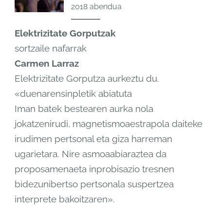
2018 abendua
Elektrizitate Gorputzak
sortzaile nafarrak
Carmen Larraz
Elektrizitate Gorputza aurkeztu du.
«duenarensinpletik abiatuta
Iman batek bestearen aurka nola
jokatzenirudi, magnetismoaestrapola daiteke
irudimen pertsonal eta giza harreman
ugarietara. Nire asmoaabiaraztea da
proposamenaeta inprobisazio tresnen
bidezunibertso pertsonala suspertzea
interprete bakoitzaren».