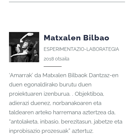
Matxalen Bilbao
ESPERIMENTAZIO-LABORATEGIA
2018 otsaila
‘Amarrak’ da Matxalen Bilbaok Dantzaz-en
duen egonaldirako burutu duen
proiektuaren izenburua. . Objektiboa,
adierazi duenez, norbanakoaren eta
taldearen arteko harremana aztertzea da,
“antolaketa, inbasio, berezitasun, jabetze eta
inprobisazio prozesuak” aztertuz.