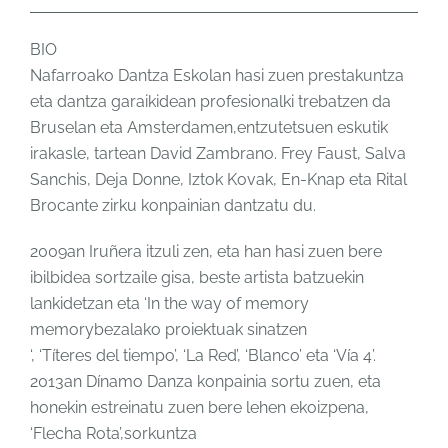
BIO
Nafarroako Dantza Eskolan hasi zuen prestakuntza
eta dantza garaikidean profesionalki trebatzen da
Bruselan eta Amsterdamen,entzutetsuen eskutik
irakasle, tartean David Zambrano. Frey Faust, Salva
Sanchis, Deja Donne, Iztok Kovak, En-Knap eta Rital
Brocante zirku konpainian dantzatu du.
2009an Iruñera itzuli zen, eta han hasi zuen bere
ibilbidea sortzaile gisa, beste artista batzuekin
lankidetzan eta ‘In the way of memory
memorybezalako proiektuak sinatzen
‘, ‘Títeres del tiempo’, ‘La Red’, ‘Blanco’ eta ‘Vía 4’.
2013an Dínamo Danza konpainia sortu zuen, eta
honekin estreinatu zuen bere lehen ekoizpena,
‘Flecha Rota’,sorkuntza