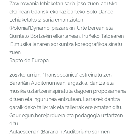
Zawirowania lehiaketan saria jaso zuen. 2016ko
ekainean Gdansk-ekonazioarteko Solo Dance
Lehiaketako 2. saria eman zioten
(Polonia)’Dynamo’ piezarekin. Urte berean eta
Quinteto Bortzekin elkarlanean, Iruñeko Taldearen
‘Elmusika lanaren sorkuntza koreografikoa sinatu
zuen
Rapto de Europa’.
2017ko urrian, ‘Transoceánica’ estreinatu zen
Barañáin Auditoriumean, argazkia, dantza eta
musika uztartzeninspiratuta dagoen proposamena
dituen eta ingurunea entzutean. Larrazek dantza
garaikideko tailerrak eta tailerrak ere ematen ditu.
Gaur egun,berejarduera eta pedagogia uztartzen
ditu
Aulaescenan (Barañáin Auditorium) sormen.