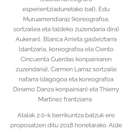
esperientziadunetako bat), Edu
Muruamendiaraz (koreografoa,
sortzailea eta taldeko zuzendaria dira)
Aukeran), Blanca Arrieta gasteiztarra
(dantzaria, koreografoa eta Ciento
Cincuenta Cuerdas konpainiaren
zuzendaria), Carmen Larraz sortzaile
nafarra (dagogoa eta koreografoa
Dínamo Danza konpainian) eta Thierry
Martinez frantziarra.
Atalak 2.0-k berrikuntza batzuk ere
proposatzen ditu 2018 honetarako. Alde