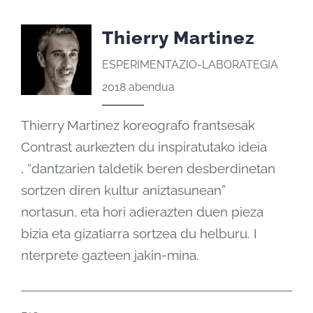
Thierry Martinez
ESPERIMENTAZIO-LABORATEGIA
2018 abendua
Thierry Martinez koreografo frantsesak
Contrast aurkezten du inspiratutako ideia
, “dantzarien taldetik beren desberdinetan
sortzen diren kultur aniztasunean”
nortasun, eta hori adierazten duen pieza
bizia eta gizatiarra sortzea du helburu. I
nterprete gazteen jakin-mina.