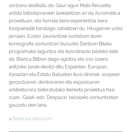
sortzera dedikatu da. Gaur egun Mabi Revuelta
artista bilbotarrarekin lankidetzan ari da Acromática
proiektuan, eta horrela bere esperientzia bere
Konpainiatik haratago zabaltzen du. Hirugarren urtez
jarraian, Eusko Jaurlaritzak sustatzen duen
koreografia sorkuntzari buruzko Dantzan Bilaka
programako laguntza eta koordinazio taldeko kide
da. Blanca Bilbon dago egoitza eta oso izaera
anitzeko lanak ekoitzi ditu Espainian, Europan,
Kanadan eta Estatu Batuetan ikusi direnak. 2015ean
gorputzaren, denboraren eta espazioaren
arkitekturara bideratutako ikerketa proiektua hasi
zuen, ‘Gaiak’ edo ‘Despacio’ bezalako sorkuntzetan
gauzatu den lana.
>
Blancaarrieta.com