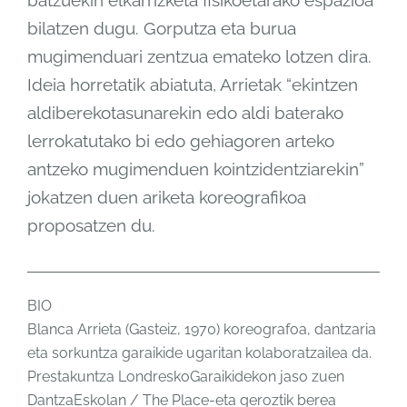
batzuekin elkarrizketa fisikoetarako espazioa
bilatzen dugu. Gorputza eta burua
mugimenduari zentzua emateko lotzen dira.
Ideia horretatik abiatuta, Arrietak “ekintzen
aldiberekotasunarekin edo aldi baterako
lerrokatutako bi edo gehiagoren arteko
antzeko mugimenduen kointzidentziarekin”
jokatzen duen ariketa koreografikoa
proposatzen du.
BIO
Blanca Arrieta (Gasteiz, 1970) koreografoa, dantzaria
eta sorkuntza garaikide ugaritan kolaboratzailea da.
Prestakuntza LondreskoGaraikidekon jaso zuen
DantzaEskolan / The Place-eta geroztik berea