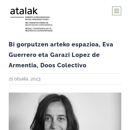
Skip
to
content
Bi gorputzen arteko espazioa, Eva
Guerrero eta Garazi Lopez de
Armentia, Doos Colectivo
21 otsaila, 2023
View
Larger
Image