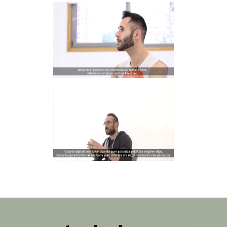
FABIO LÓPEZ
watch video
IKER GÓMEZ
watch video