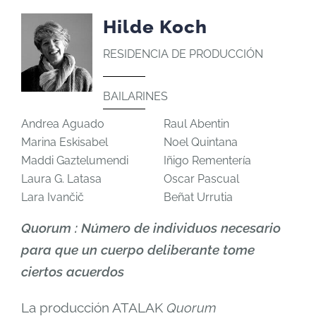
Hilde Koch
RESIDENCIA DE PRODUCCIÓN
BAILARINES
Andrea Aguado
Raul Abentin
Marina Eskisabel
Noel Quintana
Maddi Gaztelumendi
Iñigo Rementería
Laura G. Latasa
Oscar Pascual
Lara Ivančič
Beñat Urrutia
Quorum :
Número
de
individuos
necesario
para
que
un
cuerpo
deliberante
tome
ciertos
acuerdos
La producción ATALAK
Quorum