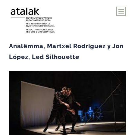
Saltar
al
contenido
Analëmma, Martxel Rodriguez y Jon
López, Led Silhouette
Ver
imagen
más
grande