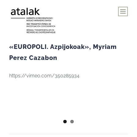
Saltar
al
contenido
«EUROPOLI. Azpijokoak», Myriam
Perez Cazabon
https://vimeo.com/350285934