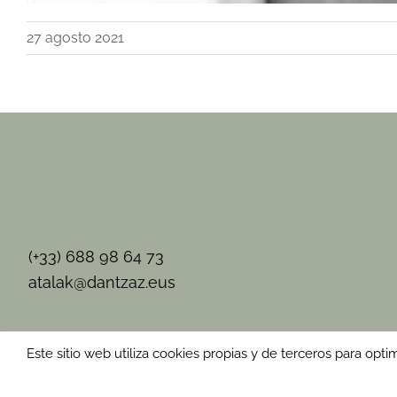
27 agosto 2021
(+33) 688 98 64 73
atalak@dantzaz.eus
Este sitio web utiliza cookies propias y de terceros para op
2026 © ATALAK | Fotos: © J. Pol © J. Usoz © B. Razkin © E. 