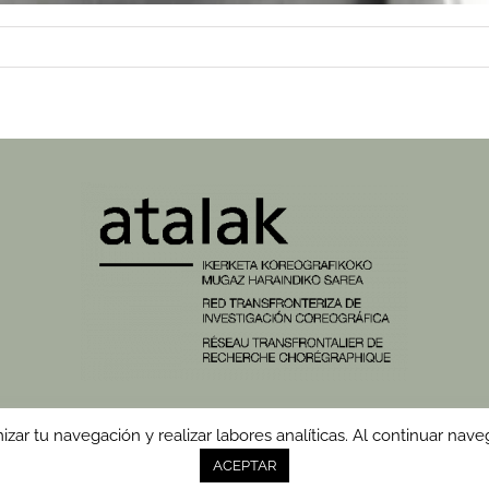
timizar tu navegación y realizar labores analíticas. Al continuar
Leitschuh © E.Guerrero | Vídeos: Txikota |
Aviso legal
|
Política 
ACEPTAR