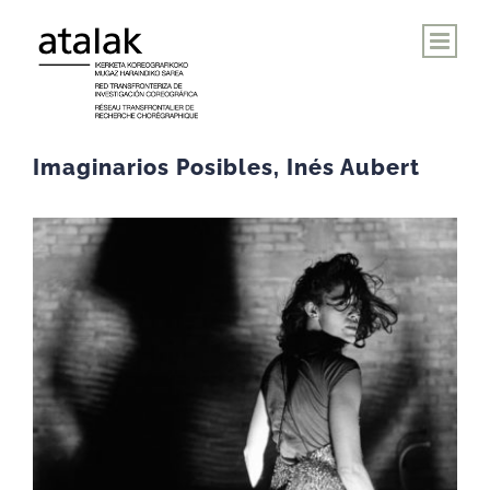
Saltar
al
contenido
Imaginarios Posibles, Inés Aubert
Ver
imagen
más
grande